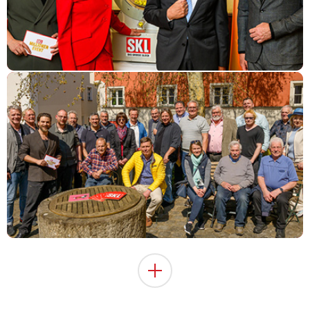
Nach einem ganzen Tag voller Spannung und unvergesslicher
Momente
Kandidatinnen und Kandidaten
des „SKL Millionen-Events“ in Regensburg
Zusätzliche
Inhalte