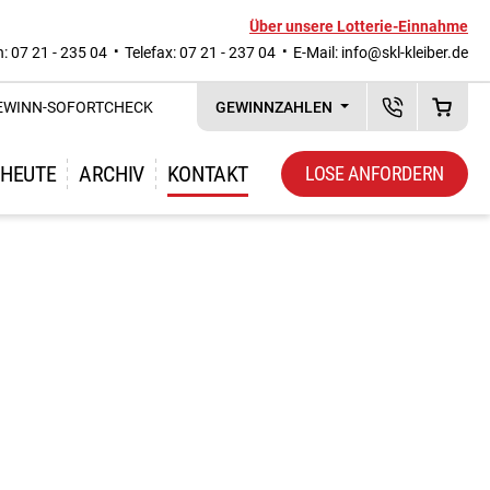
Über unsere Lotterie-Einnahme
n: 07 21 - 235 04
Telefax: 07 21 - 237 04
E-Mail:
info@skl-kleiber.de
EWINN-SOFORTCHECK
GEWINNZAHLEN
KUNDENSERVI
WAREN
 HEUTE
ARCHIV
KONTAKT
LOSE ANFORDERN