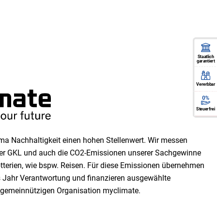
Staatlich
garantiert
Vererbbar
Die 1
Lotteri
garant
Ein 
vererbbar
garanti
Durchfü
Losaufl
der Ge
Steuerfrei
a Nachhaltigkeit einen ho­hen Stellen­wert. Wir messen
 der GKL und auch die CO2-Emissionen unserer Sach­ge­winne
tterien, wie bspw. Reisen. Für diese Emissionen übernehmen
es Jahr Verantwortung und finanzieren ausgewählte
 gemeinnützigen Organisation myclimate.