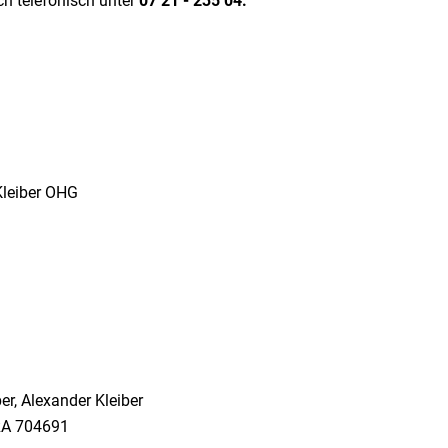
ch telefonisch unter
07 21 - 235 04.
Kleiber OHG
er, Alexander Kleiber
RA 704691